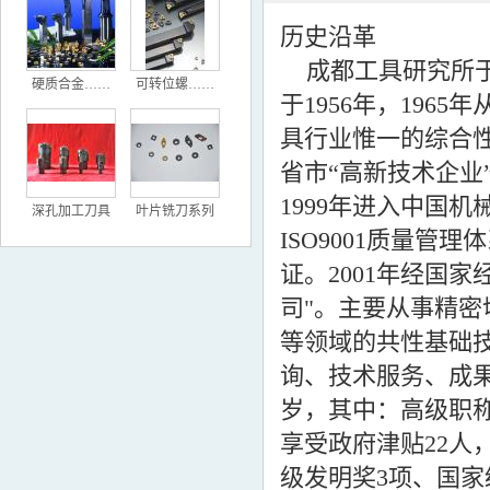
历史沿革
成都工具研究所于2
硬质合金……
可转位螺……
于1956年，19
具行业惟一的综合
省市“高新技术企业
1999年进入中国
深孔加工刀具
叶片铣刀系列
ISO9001质量管理
证。2001年经国
司"。主要从事精
等领域的共性基础
询、技术服务、成果
岁，其中：高级职称
享受政府津贴22人
级发明奖3项、国家